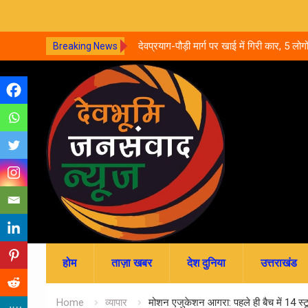
ार्ग पर खाई में गिरी कार, 5 लोगों की मौत.. घायल बच्चे
उत्तराखंड में नर्सिंग-पैराम
Breaking News
जमा; जानें पूरी काउंसलिंग शेड्
Skip
to
content
होम
ताज़ा खबर
देश दुनिया
उत्तराखंड
Home
व्यापार
मोशन एजुकेशन आगरा: पहले ही बैच में 14 स्टूड