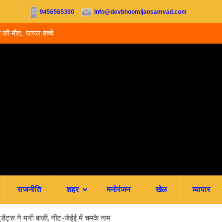
9456565300
Info@devbhoomijansamvad.com
ेडिकल दाखिले शुरू, आज से ऑनलाइन फीस
रवि म्यूजिकल ग्रुप की रजत जयंती पर सजे
यूल
राजनीति
शहर
मनोरंजन
खेल
व्यापार
ेंट्स ने मारी बाज़ी, नीट-जेईई में चमके नाम