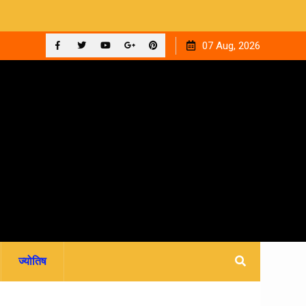
ुआ
12 सितंबर को देहरादून के न्यायालयों में लगेगी राष्ट्रीय लोक अदालत,
07 Aug, 2026
आपसी सहमति से होगा मुकदमों का निस्तारण
Facebook
Twitter
YouTube
Plus
Pinterest
Google
ज्योतिष