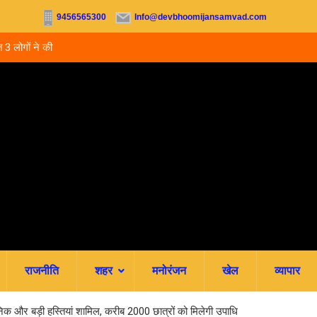
9456565300
Info@devbhoomijansamvad.com
 3 लोगों ने की
उत्तराखंड: 5 साल बाद भी हाईस्कूल प्रधानाध्यापकों का नहीं ह
स्थायीकरण, 3500 शिक्षकों की पदोन्नति अटकी
राजनीति
शहर
मनोरंजन
खेल
व्यापार
ानिक और बड़ी हस्तियां शामिल, करीब 2000 छात्रों को मिलेगी उपाधि