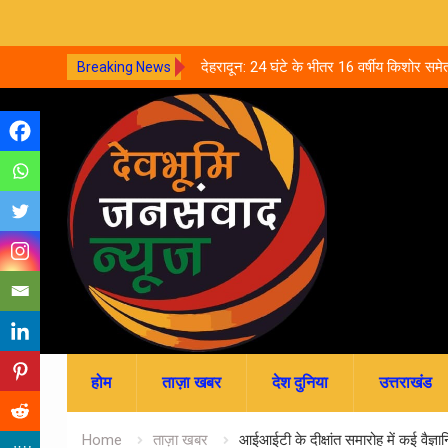
्प केदार मंदिर, नवरात्र की पहली
देहरादून: 24 घंटे के भीतर 16 वर्षीय किशोर समेत
Breaking News
 की खोज
आत्महत्या, पुलिस जांच में जुटी
Skip
to
content
होम
ताज़ा खबर
देश दुनिया
उत्तराखंड
Home
ताज़ा खबर
आईआईटी के दीक्षांत समारोह में कई वैज्ञ