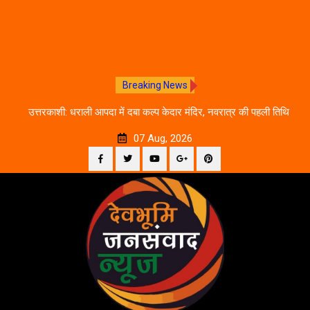
Breaking News
चलने
उत्तरकाशी: धराली आपदा में दबा कल्प केदार मंदिर, नवरात्र की पहली तिथि
द
से शुरू होगी प्राचीन धरोहर की खोज
07 Aug, 2026
Facebook
Twitter
YouTube
Plus
Pinterest
Skip
Google
to
content