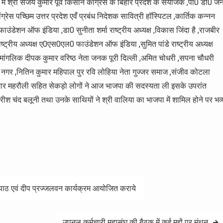
ं श्री संजय कुमार पूर्व किसान कांग्रेस के बिहार प्रदेश के संयोजक ,पी0 डी0 जै
ेस पच्छिम उत्तर प्रदेश एवँ प्रबंध निदेशक सावित्री हॉस्पिटल ,कार्तिक कन्नन
ाउंडेशन ऑफ इंडिया ,डा0 सुनीता शर्मा राष्ट्रीय अध्यक्ष ,विकास जिंदा है ,राजबीर
राष्ट्रीय अध्यक्ष ए0एस0एल0 फाउंडेशन ऑफ इंडिया ,सुमित पांडे राष्ट्रीय अध्यक्ष
 मांगलिक दीपक कुमार वरिष्ठ नेता जनक पूरी दिल्ली ,अमित चोधरी ,सपना चौधरी
ीय नगर ,नितिन कुमार महिपाल पुर रवि लोहिया नेता गुज्जर समाज ,संजीव कोटला
 कुमार महरौली सहित सेकड़ो लोगों ने आज भाजपा की सदस्यता ली इसके उपरांत
ीश चंद बलूनी तथा उनके साथियों ने श्री वालिया का भाजपा में शामिल होने पर भव्
काण्ड पाठ एवं दीप प्रज्जलवन कार्यक्रम आयोजित कराये
उपनल कर्मचारी महासंघ की बैठक में कई मुद्दों पर मंथन