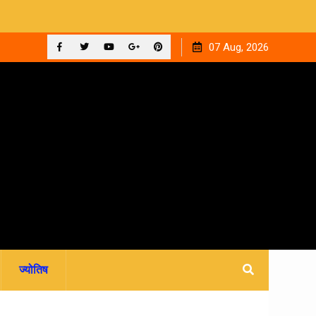
की
उत्तराखंड: 5 साल बाद भी हाईस्कूल प्रधानाध्यापकों का नहीं हुआ
07 Aug, 2026
स्थायीकरण, 3500 शिक्षकों की पदोन्नति अटकी
Facebook
Twitter
YouTube
Plus
Pinterest
Google
ज्योतिष