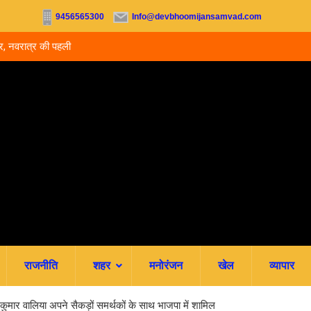
9456565300
Info@devbhoomijansamvad.com
िर, नवरात्र की पहली
देहरादून: 24 घंटे के भीतर 16 वर्षीय किशोर समेत 3 लोगों ने 
आत्महत्या, पुलिस जांच में जुटी
राजनीति
शहर
मनोरंजन
खेल
व्यापार
 रामकुमार वालिया अपने सैकड़ों समर्थकों के साथ भाजपा में शामिल