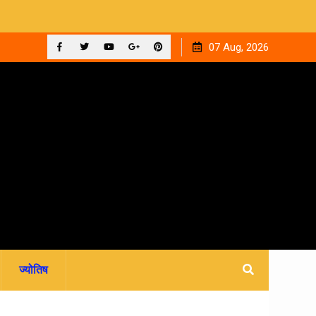
 का भव्य
गढ़वाल: बारिश के बीच नाले में मिला नवजात, मुंह से रबड़ निकालते ही
07 Aug, 2026
मन
चलने लगी सांसें.. अस्पताल में भर्ती
Facebook
Twitter
YouTube
Plus
Pinterest
Google
ज्योतिष