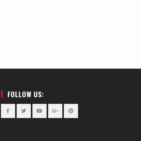
FOLLOW US:
Facebook
Twitter
YouTube
Plus
Pinterest
Google