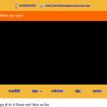
9456565300
Info@devbhoomijansamvad.com
संगीतमय शाम ‘घनक’
देहरादून को मिला अपना वेलनेस घर, नवितल्या वेलनेस स्टूडियो
उद्घाटन, उत्तराखंड में पहली बार श्री श्री वेलबीइंग का आग
राजनीति
शहर
मनोरंजन
खेल
व्यापार
 ही देर में निकाल पाएंगे पीएफ का पैसा