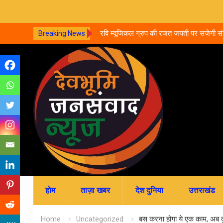
ल दाखिले शुरू, आज से ऑनलाइन फीस
रवि म्यूजिकल ग्रुप की रजत जयंती पर सजेगी 
Breaking News
Skip
to
content
होम
ताज़ा खबर
देश दुनिया
उत्तराखंड
Home
Uncategorized
बस करना होगा ये एक काम, अब कुछ