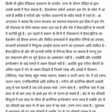
किसी भी दूषित मैडिकल उपकरण के उपयोग, जन्म के दौरान पीड़ित मां द्वारा
उसके बच्चों में फैल सकता है। हैल्थकेयर वर्कर्स अकसर इस रोग के चपेट में आ
जाते हैं क्योंकि वे मरीजों और ग्रसित उपकरणों के सदैव संपर्क में रहते हैं। डा
अग्रवाल ने बताया कि भारत सरकार का स्वास्थ्य मंत्रालय इस दिशा में इस रोग
की रोकथाम के लिये व्यापक कदम उठा रहा है और देश में हैपाटाईटिस के मामलों
में कटौती हुई है। इन पहलों में बचपन के दिनों में टीकाकरण में हैपाटाईटिस का
वैकसीन को हिस्सा बनाना और सिविल हस्पतालों में संक्रमित रोगियो का उपचार,
सरकारी हस्पतालों में निशुल्क दवाईयां प्राप्त करने का प्रावधान आदि शामिल है।
हैपाटाईटिस बी और सी प्रभावी तरीके से मैनेज्ड किया जा सकता है परन्तु एक
बार संक्रमण होने पर पूर्ण ईलाज का आश्वासन नहीं है। एचबीवी और एचसीवी
इनफैक्शन के कई मामले में लक्षण दिखते नहीं है। हलांकि कुछ मरीज बीमारी के
अंतिम पड़ाव में रोग के लक्षण दिखाते हैं जिसमें त्वचा और आंखों में पीलापन
(पीलिया), गाढा पेशाब, बहुत ज्यादा थकना, चक्कर व उल्टी आना, पेट में दर्द रहना,
जलन रहना, एन्सेफैलोपैथी आदि शामिल है। मरीज की क्रोनिक बीमारी उसकी
आयु से पता चलती है जब उसे इसका सकं्रमण होता है। क्रोनिक दशा में छह
साल से भी कम उम्र के बच्चे इस रोग से ग्रस्त हो सकते हैं। 80 से 90 फीसदी
शिशुओं में एक साल के भीतर ही क्रोनिक इनफेक्शन पनप जाता है जबकि 30 से
50 फीसदी छह साल से भी कम उम्र में यह सकं्रमण पनप जाता है। युवास्था
में सक्रंमण की दर पांच फीसदी है जबकि 20 से 30 फीसदी व्यस्क में यह