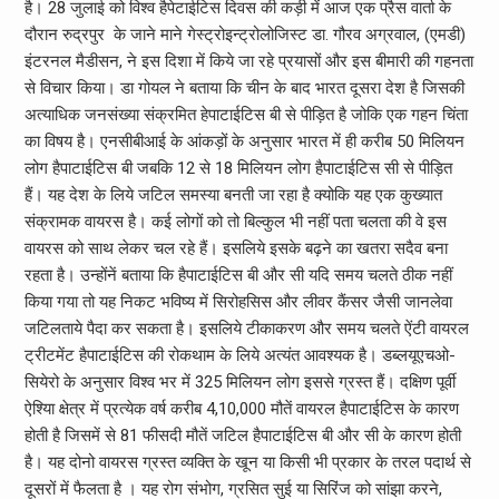
है। 28 जुलाई को विश्व हैपेटाईटिस दिवस की कड़ी में आज एक प्रैस वार्ता के
दौरान रुद्रपुर के जाने माने गेस्ट्रोइन्ट्रोलोजिस्ट डा. गौरव अग्रवाल, (एमडी)
इंटरनल मैडीसन, ने इस दिशा में किये जा रहे प्रयासों और इस बीमारी की गहनता
से विचार किया। डा गोयल ने बताया कि चीन के बाद भारत दूसरा देश है जिसकी
अत्याधिक जनसंख्या संक्रमित हेपाटाईटिस बी से पीड़ित है जोकि एक गहन चिंता
का विषय है। एनसीबीआई के आंकड़ों के अनुसार भारत में ही करीब 50 मिलियन
लोग हैपाटाईटिस बी जबकि 12 से 18 मिलियन लोग हैपाटाईटिस सी से पीड़ित
हैं। यह देश के लिये जटिल समस्या बनती जा रहा है क्योकि यह एक कुख्यात
संक्रामक वायरस है। कई लोगों को तो बिल्कुल भी नहीं पता चलता की वे इस
वायरस को साथ लेकर चल रहे हैं। इसलिये इसके बढ़ने का खतरा सदैव बना
रहता है। उन्होंनें बताया कि हैपाटाईटिस बी और सी यदि समय चलते ठीक नहीं
किया गया तो यह निकट भविष्य में सिरोहसिस और लीवर कैंसर जैसी जानलेवा
जटिलताये पैदा कर सकता है। इसलिये टीकाकरण और समय चलते ऐंटी वायरल
ट्रीटमेंट हैपाटाईटिस की रोकथाम के लिये अत्यंत आवश्यक है। डब्लयूएचओ-
सियेरो के अनुसार विश्व भर में 325 मिलियन लोग इससे ग्रस्त हैं। दक्षिण पूर्वी
ऐश्यिा क्षेत्र में प्रत्येक वर्ष करीब 4,10,000 मौतें वायरल हैपाटाईटिस के कारण
होती है जिसमें से 81 फीसदी मौतें जटिल हैपाटाईटिस बी और सी के कारण होती
है। यह दोनो वायरस ग्रस्त व्यक्ति के खून या किसी भी प्रकार के तरल पदार्थ से
दूसरों में फैलता है । यह रोग संभोग, ग्रसित सुई या सिरिंज को सांझा करने,