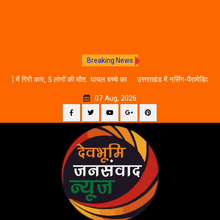
Breaking News
. घायल बच्चे का
उत्तराखंड में नर्सिंग-पैरामेडिकल दाखिले शुरू, आज से ऑनलाइन फीस
जानें पूरी काउंसलिंग शेड्यूल
07 Aug, 2026
Facebook
Twitter
YouTube
Plus
Pinterest
Skip
Google
to
content