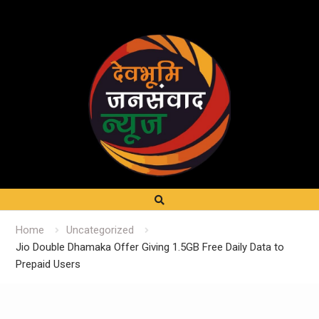
Home
Uncategorized
Jio Double Dhamaka Offer Giving 1.5GB Free Daily Data to
Prepaid Users