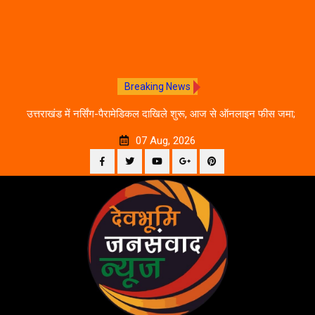
Breaking News
कल दाखिले शुरू, आज से ऑनलाइन फीस जमा;
रवि म्यूजिकल ग्रुप की रजत जयंती पर
ाउंसलिंग शेड्यूल
07 Aug, 2026
Facebook
Twitter
YouTube
Plus
Pinterest
Skip
Google
to
content