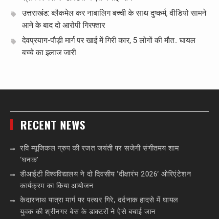
उत्तराखंड: ब्लैकमेल कर नाबालिग बच्ची के साथ दुष्कर्म, वीडियो सामने
आने के बाद दो आरोपी गिरफ्तार
देवप्रयाग-पौड़ी मार्ग पर खाई में गिरी कार, 5 लोगों की मौत.. घायल
बच्चे का इलाज जारी
RECENT NEWS
रवि म्यूजिकल ग्रुप की रजत जयंती पर सजेगी संगीतमय शाम
‘घनक’
डीआईटी विश्वविद्यालय ने दो दिवसीय ‘दीक्षारंभ 2026’ ओरिएंटेशन
कार्यक्रम का किया आयोजन
केदारनाथ यात्रा मार्ग पर पत्थर गिरे, दर्दनाक हादसे में घायल
युवक की श्रीनगर बेस के डाक्टरों ने ऐसे बचाई जान