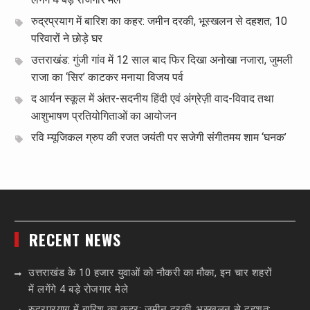
रुद्रप्रयाग में बारिश का कहर: जमीन दरकी, भूस्खलन से दहशत; 10
परिवारों ने छोड़े घर
उत्तराखंड: गुंजी गांव में 12 साल बाद फिर दिखा अनोखा नजारा, जुमली
राजा का ‘सिर’ काटकर मनाया विजय पर्व
द आर्यन स्कूल में अंतर-सदनीय हिंदी एवं अंग्रेज़ी वाद-विवाद तथा
आशुभाषण प्रतियोगिताओं का आयोजन
रवि म्यूजिकल ग्रुप की रजत जयंती पर सजेगी संगीतमय शाम ‘घनक’
RECENT NEWS
उत्तराखंड के 10 हजार युवाओं को नौकरी का मौका, इन चार शहरों
में लगेंगे 4 बड़े रोजगार मेले
रुद्रप्रयाग में बारिश का कहर: जमीन दरकी, भूस्खलन से दहशत;