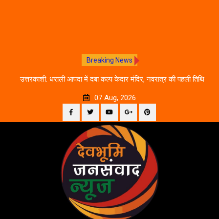
Breaking News
चलने
उत्तरकाशी: धराली आपदा में दबा कल्प केदार मंदिर, नवरात्र की पहली तिथि
द
से शुरू होगी प्राचीन धरोहर की खोज
07 Aug, 2026
Facebook
Twitter
YouTube
Plus
Pinterest
Skip
Google
to
content