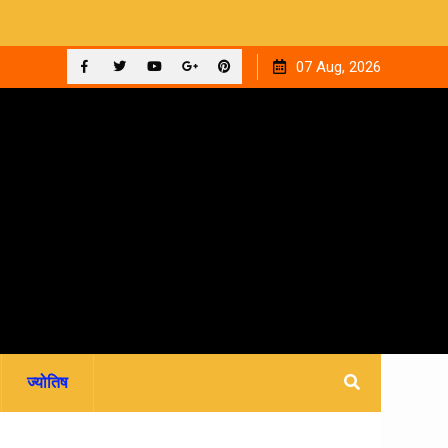
 ‘घनक’
देहरादून को मिला अपना वेलनेस घर, नवितल्या वेलनेस स्टूडियो का भव्य
07 Aug, 2026
उद्घाटन, उत्तराखंड में पहली बार श्री श्री वेलबीइंग का आगमन
Facebook
Twitter
YouTube
Plus
Pinterest
Google
ज्योतिष