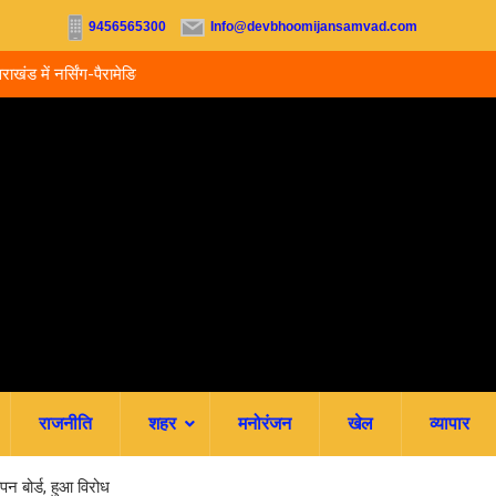
9456565300
Info@devbhoomijansamvad.com
ू, आज से ऑनलाइन फीस
रवि म्यूजिकल ग्रुप की रजत जयंती पर सजेगी संगीतमय शाम
राजनीति
शहर
मनोरंजन
खेल
व्यापार
पन बोर्ड, हुआ विरोध