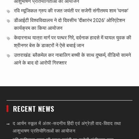
आशुभाषण प्रतियोगिताओं का आयोजन
रवि म्यूजिकल ग्रुप की रजत जयंती पर सजेगी संगीतमय शाम ‘घनक’
डीआईटी विश्वविद्यालय ने दो दिवसीय ‘दीक्षारंभ 2026’ ओरिएंटेशन
कार्यक्रम का किया आयोजन
केदारनाथ यात्रा मार्ग पर पत्थर गिरे, दर्दनाक हादसे में घायल युवक की
श्रीनगर बेस के डाक्टरों ने ऐसे बचाई जान
उत्तराखंड: ब्लैकमेल कर नाबालिग बच्ची के साथ दुष्कर्म, वीडियो सामने
आने के बाद दो आरोपी गिरफ्तार
RECENT NEWS
द आर्यन स्कूल में अंतर-सदनीय हिंदी एवं अंग्रेज़ी वाद-विवाद तथा
आशुभाषण प्रतियोगिताओं का आयोजन