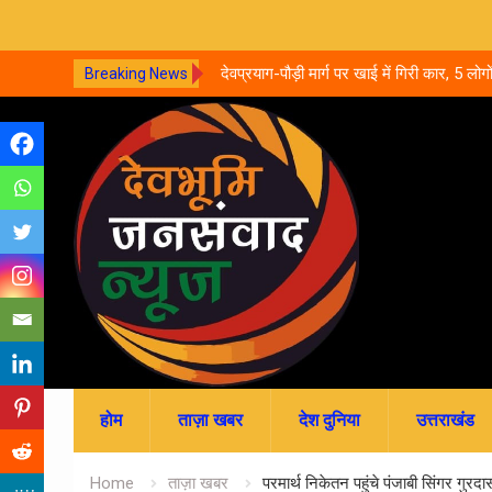
्ची के साथ दुष्कर्म, वीडियो सामने
देवप्रयाग-पौड़ी मार्ग पर खाई में गिरी कार, 5 लोग
Breaking News
का इलाज जारी
Skip
to
content
होम
ताज़ा खबर
देश दुनिया
उत्तराखंड
Home
ताज़ा खबर
परमार्थ निकेतन पहुंचे पंजाबी सिंगर गुरदा