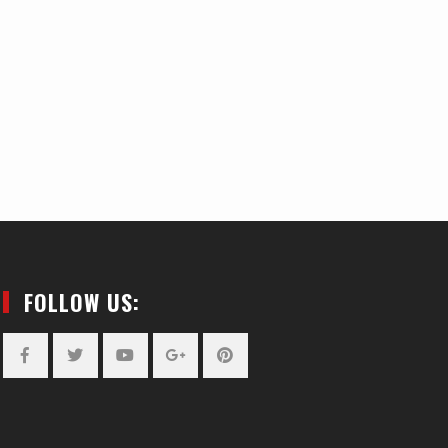
FOLLOW US:
Facebook
Twitter
YouTube
Plus
Pinterest
Google