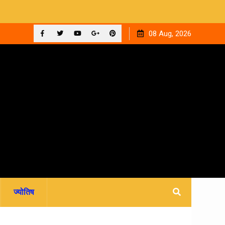
ाइन फीस
रवि म्यूजिकल ग्रुप की रजत जयंती पर सजेगी संगीतमय शाम ‘घनक’
08 Aug, 2026
Facebook
Twitter
YouTube
Plus
Pinterest
Google
ज्योतिष