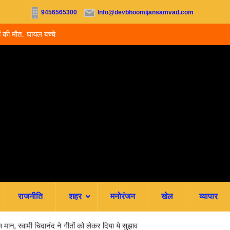
9456565300
Info@devbhoomijansamvad.com
ों की मौत.. घायल बच्चे
उत्तराखंड में नर्सिंग-पैरामेडिकल दाखिले शुरू, आज से ऑनल
जमा; जानें पूरी काउंसलिंग शेड्यूल
राजनीति
शहर
मनोरंजन
खेल
व्यापार
स मान, स्वामी चिदानंद ने गीतों को लेकर दिया ये सुझाव