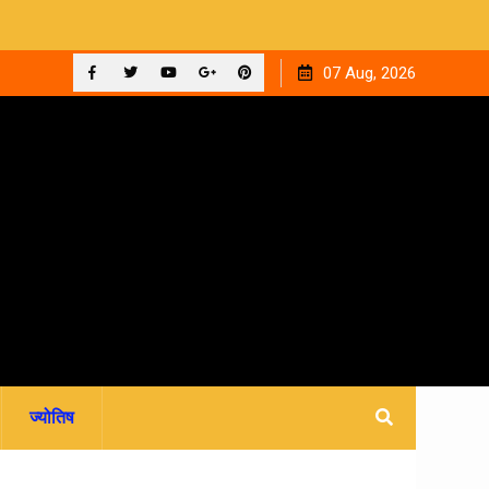
 ‘घनक’
देहरादून को मिला अपना वेलनेस घर, नवितल्या वेलनेस स्टूडियो का भव्य
07 Aug, 2026
उद्घाटन, उत्तराखंड में पहली बार श्री श्री वेलबीइंग का आगमन
Facebook
Twitter
YouTube
Plus
Pinterest
Google
ज्योतिष