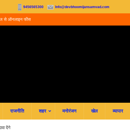
9456565300
Info@devbhoomijansamvad.com
ू, आज से ऑनलाइन फीस
रवि म्यूजिकल ग्रुप की रजत जयंती पर सजेगी संगीतमय शाम
राजनीति
शहर
मनोरंजन
खेल
व्यापार
ा देंगे