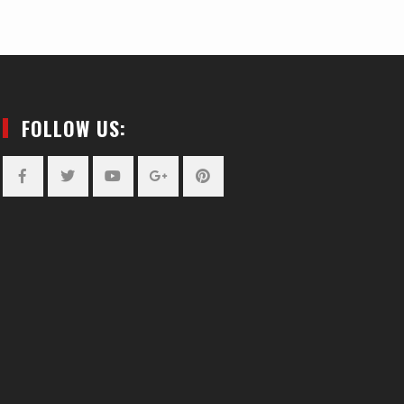
FOLLOW US:
Facebook
Twitter
YouTube
Plus
Pinterest
Google