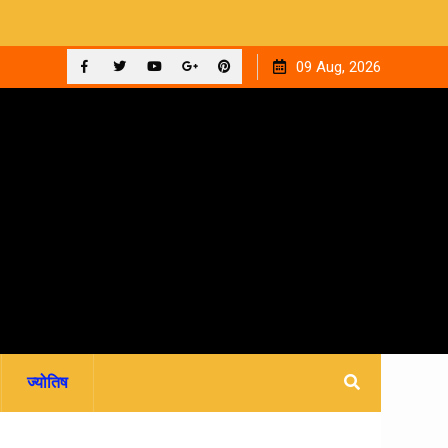
ाइन फीस
रवि म्यूजिकल ग्रुप की रजत जयंती पर सजेगी संगीतमय शाम ‘घनक’
09 Aug, 2026
Facebook
Twitter
YouTube
Plus
Pinterest
Google
ज्योतिष