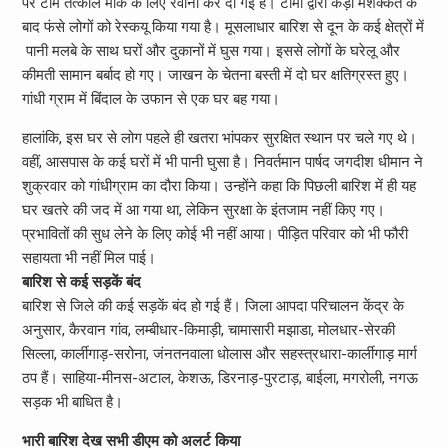
पर टीमें तत्काल मौके के लिए रवाना कर दी गई है। टीमों द्वारा कड़ी मशक्कत के
बाद फंसे लोगों को रेस्कयू किया गया है। मूसलाधार बारिश से दून के कई क्षेत्रों में
पानी मलबे के साथ घरों और दुकानों में घुस गया। इससे लोगों के घरेलू और
कीमती सामान बर्बाद हो गए। जाखन के चेतना बस्ती में दो घर क्षतिग्रस्त हुए।
गांधी ग्राम में बिंदाल के उफान से एक घर बह गया।
हालांकि, इस घर से लोग पहले ही खतरा भांपकर सुरक्षित स्थान पर चले गए थे।
वहीं, आसपास के कई घरों में भी पानी घुसा है। निवर्तमान पार्षद जगदीश धीमान ने
शुक्रवार को गांधीग्राम का दौरा किया। उन्होंने कहा कि पिछली बारिश में ही यह
घर खतरे की जद में आ गया था, लेकिन सुरक्षा के इंतजाम नहीं किए गए।
प्रभावितों की सुध लेने के लिए कोई भी नहीं आया। पीड़ित परिवार को भी फौरी
सहायता भी नहीं मिल पाई।
बारिश से कई सड़कें बंद
बारिश से जिले की कई सड़कें बंद हो गई हैं। जिला आपदा परिचालन केंद्र के
अनुसार, कैरवान गांव, लम्बीधार-किमाड़ी, चामासारी मझाडा, मोलधार-सेरकी
सिल्ला, कार्लीगाड़-सरोना, जंनतनवाला धोलास और सहस्त्रधारा-कार्लीगाड़ मार्ग
ठप हैं। साहिया-मीनस-अटाल, केशऊ, डिरनाड़-पुरटाड़, बाईला, मगरोली, नगऊ
सड़क भी बाधित है।
भारी बारिश देख सभी डीएम को अलर्ट किया