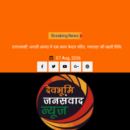
Breaking News
चलने
उत्तरकाशी: धराली आपदा में दबा कल्प केदार मंदिर, नवरात्र की पहली तिथि
द
से शुरू होगी प्राचीन धरोहर की खोज
07 Aug, 2026
Facebook
Twitter
YouTube
Plus
Pinterest
Skip
Google
to
content