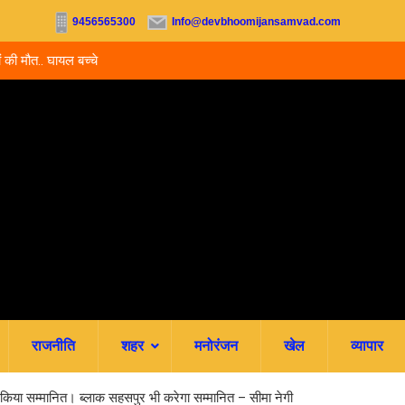
9456565300
Info@devbhoomijansamvad.com
ों की मौत.. घायल बच्चे
उत्तराखंड में नर्सिंग-पैरामेडिकल दाखिले शुरू, आज से ऑनल
जमा; जानें पूरी काउंसलिंग शेड्यूल
राजनीति
शहर
मनोरंजन
खेल
व्यापार
या को किया सम्मानित। ब्लाक सहसपुर भी करेगा सम्मानित – सीमा नेगी