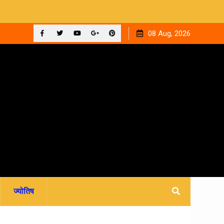
ाइन फीस
रवि म्यूजिकल ग्रुप की रजत जयंती पर सजेगी संगीतमय शाम ‘घनक’
08 Aug, 2026
Facebook
Twitter
YouTube
Plus
Pinterest
Google
ज्योतिष