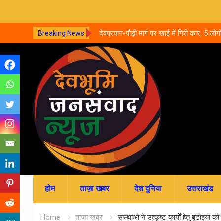
्ची के साथ दुष्कर्म, वीडियो सामने
देवप्रयाग-पौड़ी मार्ग पर खाई में गिरी कार, 5 लोग
Breaking News
का इलाज जारी
Skip
to
content
होम
ताज़ा खबर
देश दुनिया
उत्तराखंड
Home
ताज़ा खबर
संस्थाओं ने उत्कृष्ट कार्यों हेतु बुटोइ