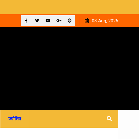
ाइन फीस
रवि म्यूजिकल ग्रुप की रजत जयंती पर सजेगी संगीतमय शाम ‘घनक’
08 Aug, 2026
Facebook
Twitter
YouTube
Plus
Pinterest
Google
ज्योतिष