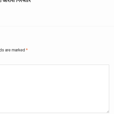
ो आरोपी गिरफ्तार
lds are marked
*