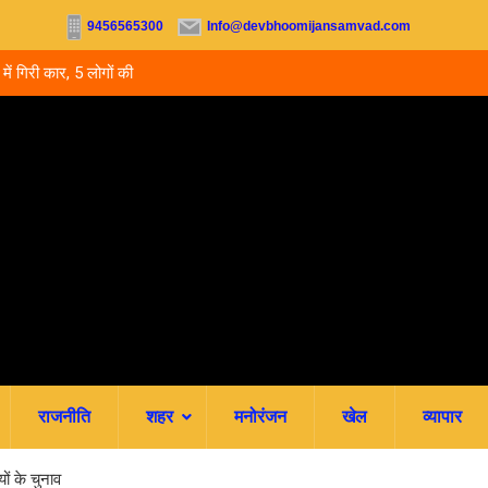
9456565300
Info@devbhoomijansamvad.com
ों की मौत.. घायल बच्चे
उत्तराखंड में नर्सिंग-पैरामेडिकल दाखिले शुरू, आज से ऑनल
जमा; जानें पूरी काउंसलिंग शेड्यूल
राजनीति
शहर
मनोरंजन
खेल
व्यापार
ों के चुनाव