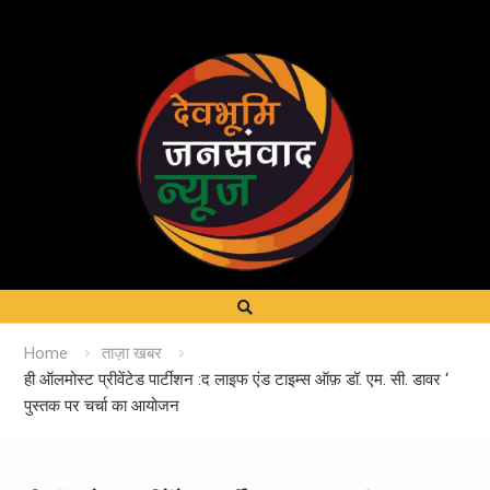
Home
ताज़ा खबर
ही ऑलमोस्ट प्रीवेंटेड पार्टीशन :द लाइफ एंड टाइम्स ऑफ़ डॉ. एम. सी. डावर ‘
पुस्तक पर चर्चा का आयोजन