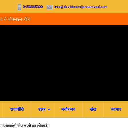
9456565300
Info@devbhoomijansamvad.com
ू, आज से ऑनलाइन फीस
रवि म्यूजिकल ग्रुप की रजत जयंती पर सजेगी संगीतमय शाम
राजनीति
शहर
मनोरंजन
खेल
व्यापार
महत्वाकांक्षी योजनाओं का लोकार्पण