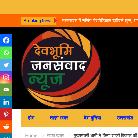
री कार, 5 लोगों की मौत.. घायल बच्चे
उत्तराखंड में नर्सिंग-पैरामेडिकल दाखिले शुर
Breaking News
जमा; जानें पूरी काउंसलिंग शेड्यूल
Skip
to
content
होम
ताज़ा खबर
देश दुनिया
उत्तराखंड
Home
ताज़ा खबर
मुख्यमंत्री धामी ने किया शहरी विकास की 