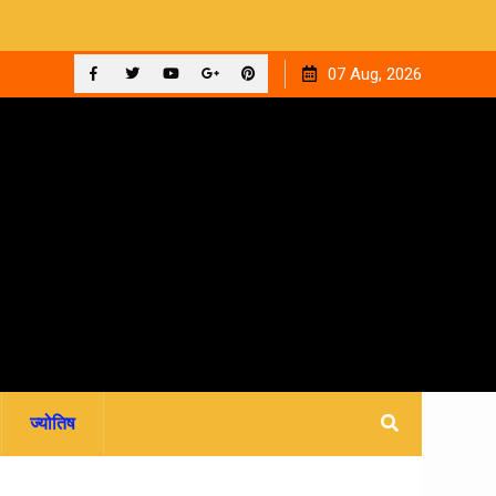
 ‘घनक’
देहरादून को मिला अपना वेलनेस घर, नवितल्या वेलनेस स्टूडियो का भव्य
07 Aug, 2026
उद्घाटन, उत्तराखंड में पहली बार श्री श्री वेलबीइंग का आगमन
Facebook
Twitter
YouTube
Plus
Pinterest
Google
ज्योतिष