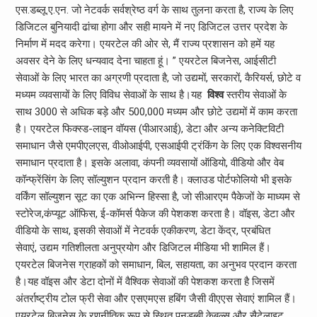
एस.डब्लू.ए.एन. जो नेटवर्क सर्वश्रेष्ठ वर्ग के साथ तुलना करता है, राज्य के लिए
डिजिटल बुनियादी ढांचा होगा और सही मायने में नए डिजिटल उत्तर प्रदेश के
निर्माण में मदद करेगा। एयरटेल की ओर से, मैं राज्य प्रशासन को हमें यह
अवसर देने के लिए धन्यवाद देना चाहता हूं। ” एयरटेल बिजनेस, आईसीटी
सेवाओं के लिए भारत का अग्रणी प्रदाता है, जो उद्यमों, सरकारों, कैरियर्स, छोटे व
मध्यम व्यवसायों के लिए विविध सेवाओं के साथ है।यह
विश्व
स्तरीय सेवाओं के
साथ 3000 से अधिक बड़े और 500,000 मध्यम और छोटे उद्यमों में काम करता
है। एयरटेल फिक्स्ड-लाइन वॉयस (पीआरआई), डेटा और अन्य कनेक्टिविटी
समाधान जैसे एमपीएलएस, वीओआईपी, एसआईपी ट्रंकिंग के लिए एक विश्वसनीय
समाधान प्रदाता है। इसके अलावा, कंपनी व्यवसायों ऑडियो, वीडियो और वेब
कॉन्फ्रेंसिंग के लिए सॉल्युशन प्रदान करती है। क्लाउड पोर्टफोलियो भी इसके
वर्किंग सॉल्युशन सूट का एक अभिन्न हिस्सा है, जो सीआरएम पैकेजों के माध्यम से
स्टोरेज,कंप्यूट ऑफिस, ई-कॉमर्स पैकेज की पेशकश करता है। वॉइस, डेटा और
वीडियो के साथ, इसकी सेवाओं में नेटवर्क एकीकरण, डेटा केंद्र, प्रबंधित
सेवाएं, उद्यम गतिशीलता अनुप्रयोग और डिजिटल मीडिया भी शामिल हैं।
एयरटेल बिजनेस ग्राहकों को समाधान, बिल, सहायता, का अनुभव प्रदान करता
है।यह वॉइस और डेटा दोनों में वैश्विक सेवाओं की पेशकश करता है जिसमें
अंतर्राष्ट्रीय टोल फ्री सेवा और एसएमएस हबिंग जैसी वीएएस सेवाएं शामिल हैं।
एयरटेल बिजनेस के रणनीतिक रूप से स्थित पनडुब्बी केबल्स और सैटेलाइट