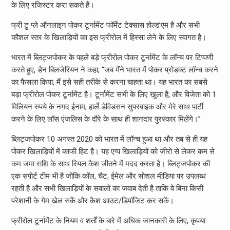
के लिए रजिस्‍टर करा सकते हैं।
फ्री टु प्‍ले ऑनलाइन पोकर टूर्नामेंट फॉर्मेट टेक्‍सास होल्‍ड’एम है और सभी
कौशल स्‍तर के खिलाड़ियों का इस फ्रीरोल में हिस्‍सा लेने के लिए स्‍वागत है।
भारत में ब्लिट्जपोकर के पहले बड़े फ्रीरोल पोकर टूर्नामेंट के लॉन्‍च पर टिप्‍पणी
करते हुए, डैन बिलजेरियन ने कहा, “जब मैंने भारत में पोकर प्रोडक्‍ट लॉन्‍च करने
का फैसला किया, मैं इसे सही तरीके से करना चाहता था। यह भारत का सबसे
बड़ा फ्रीरोल पोकर टूर्नामेंट है। टूर्नामेंट सभी के लिए खुला है, और विजेता को 1
मिलियन रुपये के नगद ईनाम, हार्ले डेविडसन सुपरबाइक और मेरे साथ पार्टी
करने के लिए लॉस एंजलिस के दौरे के साथ ही शानदार पुरस्‍कार मिलेंगे।”
ब्लिट्जपोकर 10 अगस्‍त 2020 को भारत में लॉन्‍च हुआ था और तब से ही यह
पोकर खिलाड़ियों में काफी हिट है। यह एप्‍प खिलाड़ियों को जीरो से लेकर कम से
कम जमा राशि के साथ रियल कैश जीतने में मदद करता है। ब्लिट्जपोकर की
एक सपोर्ट टीम भी है जोकि कॉल, चैट, ईमेल और सोशल मीडिया पर उपलब्‍ध
रहती है और सभी खिलाड़ियों के सवालों का जवाब देती है ताकि वे बिना किसी
परेशानी के गेम खेल सकें और कैश आउट/डिपॉजिट कर सकें।
फ्रीरोल टूर्नामेंट के नियम व शर्तों के बारे में अधिक जानकारी के लिए, कृपया