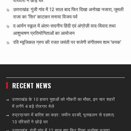
परिवारों ने छोड़े घर
उत्तराखंड: गुंजी गांव में 12 साल बाद फिर दिखा अनोखा नजारा, जुमली
राजा का ‘सिर’ काटकर मनाया विजय पर्व
द आर्यन स्कूल में अंतर-सदनीय हिंदी एवं अंग्रेज़ी वाद-विवाद तथा
आशुभाषण प्रतियोगिताओं का आयोजन
रवि म्यूजिकल ग्रुप की रजत जयंती पर सजेगी संगीतमय शाम ‘घनक’
RECENT NEWS
उत्तराखंड के 10 हजार युवाओं को नौकरी का मौका, इन चार शहरों
में लगेंगे 4 बड़े रोजगार मेले
रुद्रप्रयाग में बारिश का कहर: जमीन दरकी, भूस्खलन से दहशत;
10 परिवारों ने छोड़े घर
उत्तराखंड: गुंजी गांव में 12 साल बाद फिर दिखा अनोखा नजारा,