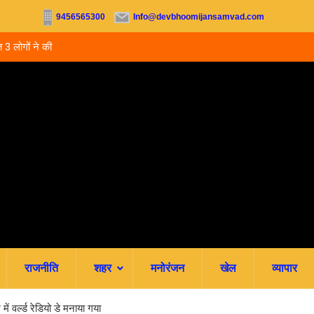
9456565300
Info@devbhoomijansamvad.com
 3 लोगों ने की
उत्तराखंड: 5 साल बाद भी हाईस्कूल प्रधानाध्यापकों का नहीं ह
स्थायीकरण, 3500 शिक्षकों की पदोन्नति अटकी
राजनीति
शहर
मनोरंजन
खेल
व्यापार
ं वर्ल्ड रेडियो डे मनाया गया