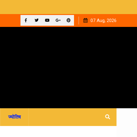
ुआ
12 सितंबर को देहरादून के न्यायालयों में लगेगी राष्ट्रीय लोक अदालत,
07 Aug, 2026
आपसी सहमति से होगा मुकदमों का निस्तारण
Facebook
Twitter
YouTube
Plus
Pinterest
Google
ज्योतिष