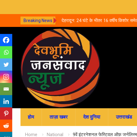
्प केदार मंदिर, नवरात्र की पहली
देहरादून: 24 घंटे के भीतर 16 वर्षीय किशोर समेत
Breaking News
 की खोज
आत्महत्या, पुलिस जांच में जुटी
Skip
to
content
होम
ताज़ा खबर
देश दुनिया
उत्तराखंड
Home
National
9वें इंटरनेशनल फेस्टिवल ऑफ़ जर्नलिस्म मे