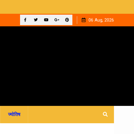
ी कहानी
देहरादून: मां ने 15 वर्षीय बेटी का किया सौदा, अपहरण की झूठी कहानी
06 Aug, 2026
रची.. 4 आरोपी गिरफ्तार
Facebook
Twitter
YouTube
Plus
Pinterest
Google
ज्योतिष