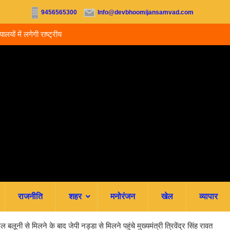
9456565300
Info@devbhoomijansamvad.com
राष्ट्रीय लोक अदालत,
देहरादून: मां ने 15 वर्षीय बेटी का किया सौदा, अपहरण की झूठ
रची.. 4 आरोपी गिरफ्तार
राजनीति
शहर
मनोरंजन
खेल
व्यापार
बलूनी से मिलने के बाद जेपी नड्डा से मिलने पहुंचे मुख्यमंत्री त्रिवेंद्र सिंह रावत