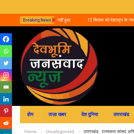
प्रधानाध्यापकों का नहीं हुआ
12 सितंबर को देहरादून के न्यायालयों में लगेगी 
Breaking News
ोन्नति अटकी
आपसी सहमति से होगा मुकदमों का निस्तारण
Skip
to
content
होम
ताज़ा खबर
देश दुनिया
उत्तराखंड
Home
Uncategorized
उत्तराखंड : राज्यसभा सांसद अनिल 