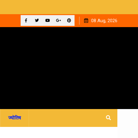
ाइन फीस
रवि म्यूजिकल ग्रुप की रजत जयंती पर सजेगी संगीतमय शाम ‘घनक’
08 Aug, 2026
Facebook
Twitter
YouTube
Plus
Pinterest
Google
ज्योतिष