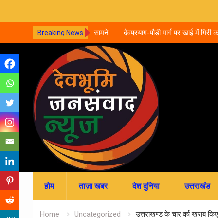
्ची के साथ दुष्कर्म, वीडियो सामने
देवप्रयाग-पौड़ी मार्ग पर खाई में गिरी कार, 5 लोग
Breaking News
का इलाज जारी
Skip
to
content
होम
ताज़ा खबर
देश दुनिया
उत्तराखंड
Home
Uncategorized
उत्तराखण्ड के चार वर्ष खराब किए