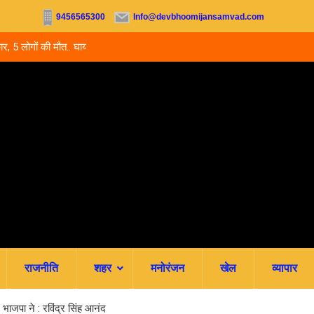
9456565300
Info@devbhoomijansamvad.com
ों की मौत.. घायल बच्चे
उत्तराखंड में नर्सिंग-पैरामेडिकल दाखिले शुरू, आज से ऑनल
जमा; जानें पूरी काउंसलिंग शेड्यूल
राजनीति
शहर
मनोरंजन
खेल
व्यापार
 भाजपा ने : रविंद्र सिंह आनंद