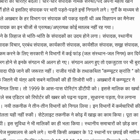
खबारों का चरित्र बदला। धीरे-धीरे संपादक नामक संस्था/पद अपना महत्व खोने
गे होते थे इसलिए संपादक पर भारी पड़ते-पड़ते इन्हें निगलने लगे। गुर्गों के माध्यम से
हले अखबार के हर विभाग पर संपादक की पकड़ रहती थी अब विज्ञापन का मैनेजर
क का इन चीजों से प्रत्यक्ष/अप्रत्यक्ष कोई मतलब नहीं रह गया।
े के लिहाज से भांति-भांति के संपादकों का उदय होने लगा। संपादक, स्थानीय
दक विचार, प्रबंध संपादक, कार्यकारी संपादक, कार्यशील संपादक, समूह संपादक,
 करने के लिए सरकारी ने विभागों में कई फांड़ (जल संस्थान-जल निगम) कर दिय
 अलग होने से इनके संगठन भी अलग हो गए। संगठन अलग हुए तो एकजुटता पर भी बुर
पीछे जाने की जरूरत नहीं। राजीव गांधी के तथाकथित “कम्प्यूटर क्रांति ” को
कि जितने भी यंत्र आये सबने मालिकों की ही तिजोरी भरी। अखबारों में कम्प्यूटर ने
निगल लिया। तो 1999 के आस-पास पोस्टिंग डीटीपी को। इससे मालिक का खर्चा
ले सब एडिटर को रिपोर्टर की खबर को पढ़ना पढ़ता , सुधारना पड़ता, पेज लगाना
 नयी तकनीक ने तीन-तीन विभागों को निगल लिया। इन विभागों में कर्मचारियों की
दनशीलता यही नहीं रुकी। सेटेलाइट तकनीक ने कोढ़ में खाझ का काम किया। पूरा का
हो गयी। इस सुविधा ने भी मालिकों का ही भला किया। स्थानीय समाचारों को छोड़ कर
े पेज मुख्यालय से आने लगे। यानी किसी अखबार के 12 स्थानों पर छपाई की मशीन