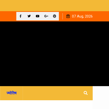
 ‘घनक’
देहरादून को मिला अपना वेलनेस घर, नवितल्या वेलनेस स्टूडियो का भव्य
07 Aug, 2026
उद्घाटन, उत्तराखंड में पहली बार श्री श्री वेलबीइंग का आगमन
Facebook
Twitter
YouTube
Plus
Pinterest
Google
ज्योतिष