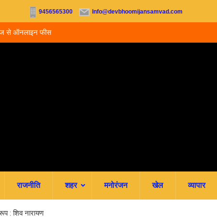
9456565300
Info@devbhoomijansamvad.com
ू, आज से ऑनलाइन फीस
रवि म्यूजिकल ग्रुप की रजत जयंती पर सजेगी संगीतमय शाम
राजनीति
शहर
मनोरंजन
खेल
व्यापार
रूप : शिव नारायण