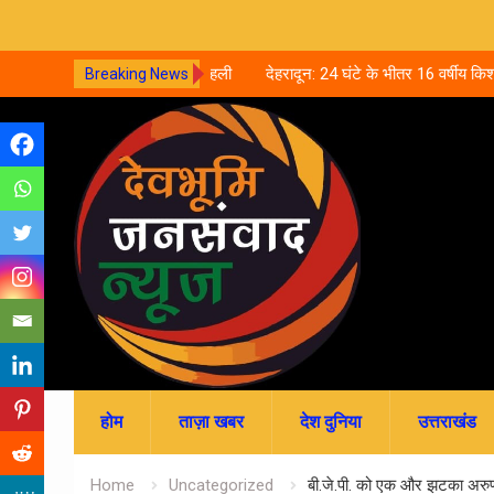
्प केदार मंदिर, नवरात्र की पहली
देहरादून: 24 घंटे के भीतर 16 वर्षीय किशोर समेत
Breaking News
 की खोज
आत्महत्या, पुलिस जांच में जुटी
Skip
to
content
होम
ताज़ा खबर
देश दुनिया
उत्तराखंड
Home
Uncategorized
बी.जे.पी. को एक और झटका अरु