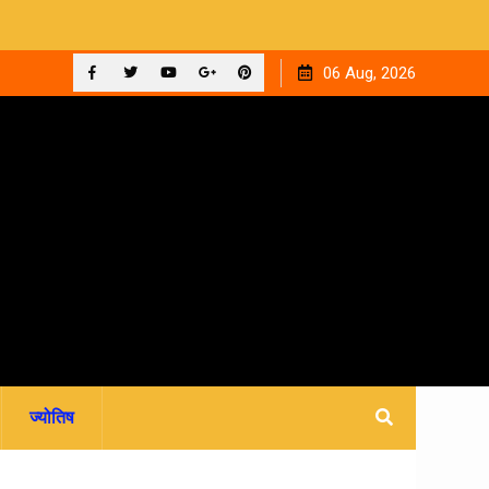
ुआ
12 सितंबर को देहरादून के न्यायालयों में लगेगी राष्ट्रीय लोक अदालत,
06 Aug, 2026
आपसी सहमति से होगा मुकदमों का निस्तारण
Facebook
Twitter
YouTube
Plus
Pinterest
Google
ज्योतिष