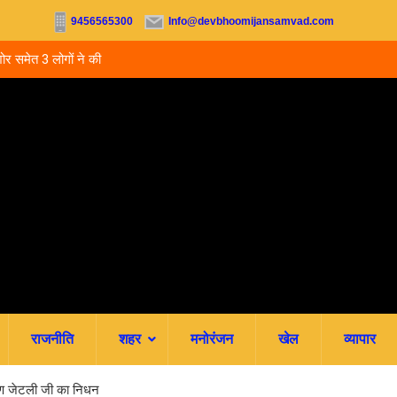
9456565300
Info@devbhoomijansamvad.com
 3 लोगों ने की
उत्तराखंड: 5 साल बाद भी हाईस्कूल प्रधानाध्यापकों का नहीं ह
स्थायीकरण, 3500 शिक्षकों की पदोन्नति अटकी
राजनीति
शहर
मनोरंजन
खेल
व्यापार
ण जेटली जी का निधन