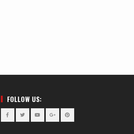
FOLLOW US:
Facebook
Twitter
YouTube
Plus
Pinterest
Google