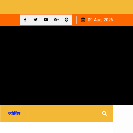
 ‘घनक’
उत्तराखंड: ब्लैकमेल कर नाबालिग बच्ची के साथ दुष्कर्म, वीडियो सामने
09 Aug, 2026
आने के बाद दो आरोपी गिरफ्तार
Facebook
Twitter
YouTube
Plus
Pinterest
Google
ज्योतिष