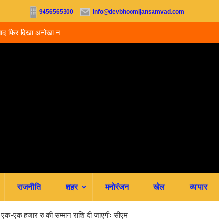
9456565300
Info@devbhoomijansamvad.com
ा अनोखा नजारा, जुमली
रवि म्यूजिकल ग्रुप की रजत जयंती पर सजेगी संगीतमय शाम
राजनीति
शहर
मनोरंजन
खेल
व्यापार
में एक-एक हजार रु की सम्मान राशि दी जाएगीः सीएम