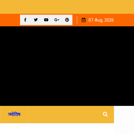
 ‘घनक’
देहरादून को मिला अपना वेलनेस घर, नवितल्या वेलनेस स्टूडियो का भव्य
07 Aug, 2026
उद्घाटन, उत्तराखंड में पहली बार श्री श्री वेलबीइंग का आगमन
Facebook
Twitter
YouTube
Plus
Pinterest
Google
ज्योतिष