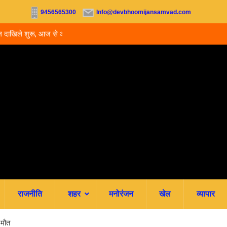
9456565300
Info@devbhoomijansamvad.com
ू, आज से ऑनलाइन फीस
रवि म्यूजिकल ग्रुप की रजत जयंती पर सजेगी संगीतमय शाम
राजनीति
शहर
मनोरंजन
खेल
व्यापार
 मौत