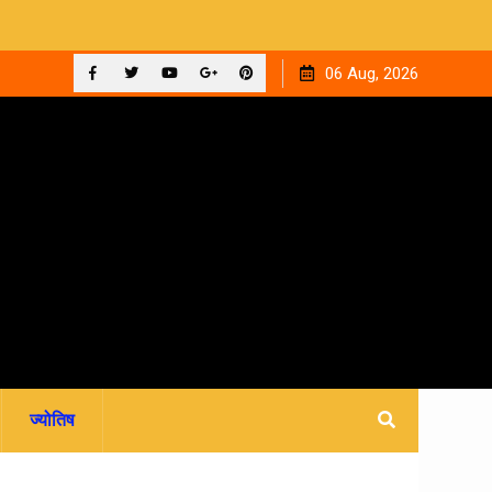
 अदालत,
देहरादून: मां ने 15 वर्षीय बेटी का किया सौदा, अपहरण की झूठी कहानी
06 Aug, 2026
रची.. 4 आरोपी गिरफ्तार
Facebook
Twitter
YouTube
Plus
Pinterest
Google
ज्योतिष