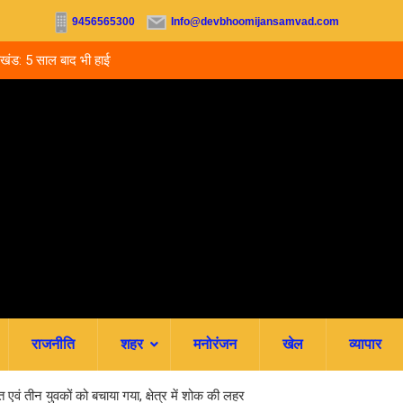
9456565300
Info@devbhoomijansamvad.com
कों का नहीं हुआ
12 सितंबर को देहरादून के न्यायालयों में लगेगी राष्ट्रीय लोक
आपसी सहमति से होगा मुकदमों का निस्तारण
राजनीति
शहर
मनोरंजन
खेल
व्यापार
मौत एवं तीन युवकों को बचाया गया, क्षेत्र में शोक की लहर