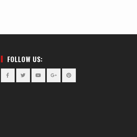
FOLLOW US:
Facebook
Twitter
YouTube
Plus
Pinterest
Google