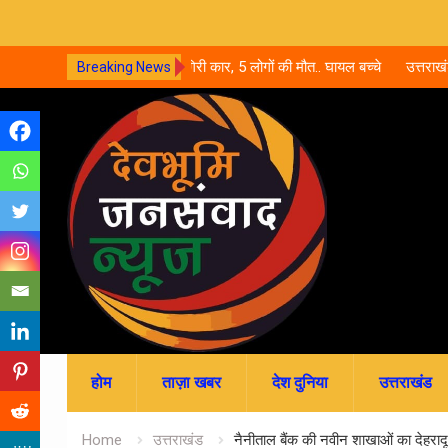
री कार, 5 लोगों की मौत.. घायल बच्चे
उत्तराखंड में नर्सिंग-पैरामेडिकल दाखिले शुर
Breaking News
जमा; जानें पूरी काउंसलिंग शेड्यूल
Skip
to
content
होम
ताज़ा खबर
देश दुनिया
उत्तराखंड
Home
उत्तराखंड
नैनीताल बैंक की नवीन शाखाओं का देहरादू