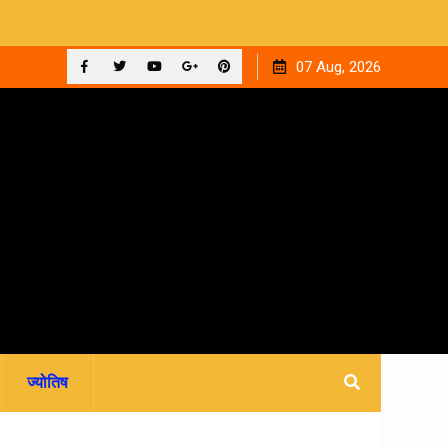
 ‘घनक’
देहरादून को मिला अपना वेलनेस घर, नवितल्या वेलनेस स्टूडियो का भव्य
07 Aug, 2026
उद्घाटन, उत्तराखंड में पहली बार श्री श्री वेलबीइंग का आगमन
Facebook
Twitter
YouTube
Plus
Pinterest
Google
ज्योतिष