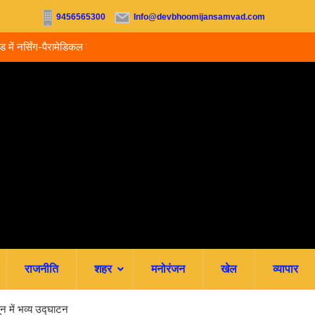
9456565300
Info@devbhoomijansamvad.com
ू, आज से ऑनलाइन फीस
रवि म्यूजिकल ग्रुप की रजत जयंती पर सजेगी संगीतमय शाम
राजनीति
शहर
मनोरंजन
खेल
व्यापार
न में भव्य उद्घाटन