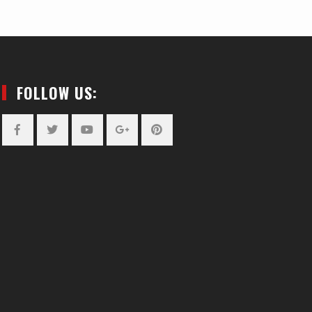
FOLLOW US:
Facebook
Twitter
YouTube
Plus
Pinterest
Google