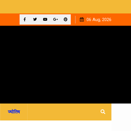
ी कहानी
उत्तराखंड में धार्मिक पर्यटन ने रचा इतिहास, कई मंदिरों में टूटा वर्षों
06 Aug, 2026
पुराना रिकॉर्ड
Facebook
Twitter
YouTube
Plus
Pinterest
Google
ज्योतिष