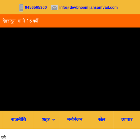
9456565300
Info@devbhoomijansamvad.com
अपहरण की झूठी कहानी
देहरादून: मां ने 15 वर्षीय बेटी का किया सौदा, अपहरण की झूठ
रची.. 4 आरोपी गिरफ्तार
राजनीति
शहर
मनोरंजन
खेल
व्यापार
कल को……