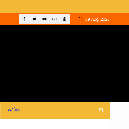
 ‘घनक’
देहरादून को मिला अपना वेलनेस घर, नवितल्या वेलनेस स्टूडियो का भव्य
09 Aug, 2026
उद्घाटन, उत्तराखंड में पहली बार श्री श्री वेलबीइंग का आगमन
Facebook
Twitter
YouTube
Plus
Pinterest
Google
ज्योतिष