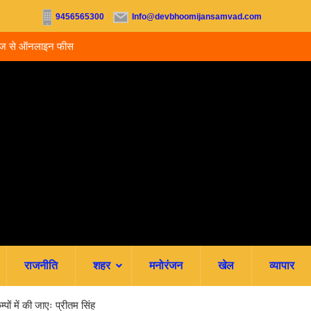
9456565300
Info@devbhoomijansamvad.com
ू, आज से ऑनलाइन फीस
रवि म्यूजिकल ग्रुप की रजत जयंती पर सजेगी संगीतमय शाम
राजनीति
शहर
मनोरंजन
खेल
व्यापार
म्पों में की जाएः प्रीतम सिंह