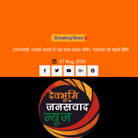
Breaking News
चलने
उत्तरकाशी: धराली आपदा में दबा कल्प केदार मंदिर, नवरात्र की पहली तिथि
द
से शुरू होगी प्राचीन धरोहर की खोज
07 Aug, 2026
Facebook
Twitter
YouTube
Plus
Pinterest
Skip
Google
to
content