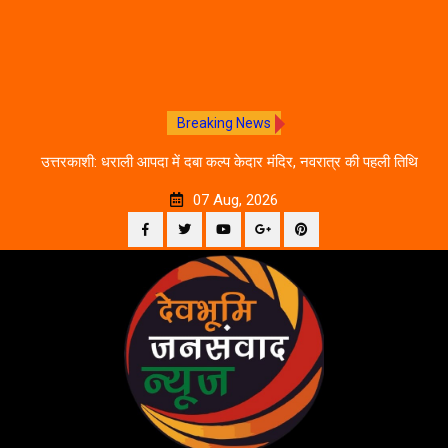
Breaking News
चलने
उत्तरकाशी: धराली आपदा में दबा कल्प केदार मंदिर, नवरात्र की पहली तिथि
द
से शुरू होगी प्राचीन धरोहर की खोज
07 Aug, 2026
Facebook
Twitter
YouTube
Plus
Pinterest
Skip
Google
to
content