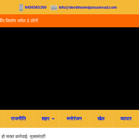
9456565300
Info@devbhoomijansamvad.com
 3 लोगों ने की
उत्तराखंड: 5 साल बाद भी हाईस्कूल प्रधानाध्यापकों का नहीं ह
स्थायीकरण, 3500 शिक्षकों की पदोन्नति अटकी
राजनीति
शहर
मनोरंजन
खेल
व्यापार
हो सख्त कार्रवाईः मुख्यमंत्री