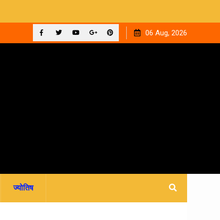
ुआ
12 सितंबर को देहरादून के न्यायालयों में लगेगी राष्ट्रीय लोक अदालत,
06 Aug, 2026
आपसी सहमति से होगा मुकदमों का निस्तारण
Facebook
Twitter
YouTube
Plus
Pinterest
Google
ज्योतिष