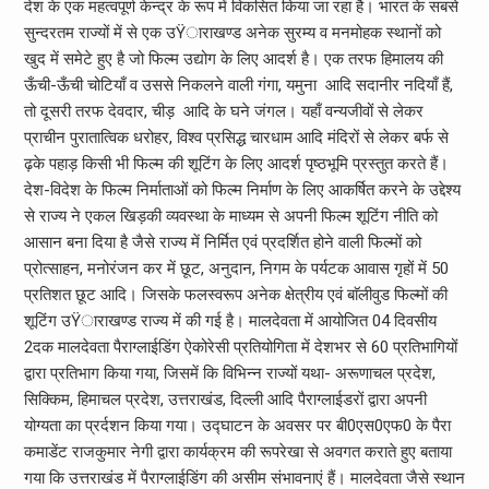
देश के एक महत्वपूर्ण केन्द्र के रूप में विकसित किया जा रहा है। भारत के सबसे
सुन्दरतम राज्यों में से एक उŸाराखण्ड अनेक सुरम्य व मनमोहक स्थानों को
खुद में समेटे हुए है जो फिल्म उद्योग के लिए आदर्श है। एक तरफ हिमालय की
ऊँची-ऊँची चोटियाँ व उससे निकलने वाली गंगा, यमुना आदि सदानीर नदियाँ हैं,
तो दूसरी तरफ देवदार, चीड़ आदि के घने जंगल। यहाँ वन्यजीवों से लेकर
प्राचीन पुरातात्विक धरोहर, विश्व प्रसिद्ध चारधाम आदि मंदिरों से लेकर बर्फ से
ढ़के पहाड़ किसी भी फिल्म की शूटिंग के लिए आदर्श पृष्ठभूमि प्रस्तुत करते हैं।
देश-विदेश के फिल्म निर्माताओं को फिल्म निर्माण के लिए आकर्षित करने के उद्देश्य
से राज्य ने एकल खिड़की व्यवस्था के माध्यम से अपनी फिल्म शूटिंग नीति को
आसान बना दिया है जैसे राज्य में निर्मित एवं प्रदर्शित होने वाली फिल्मों को
प्रोत्साहन, मनोरंजन कर में छूट, अनुदान, निगम के पर्यटक आवास गृहों में 50
प्रतिशत छूट आदि। जिसके फलस्वरूप अनेक क्षेत्रीय एवं बाॅलीवुड फिल्मों की
शूटिंग उŸाराखण्ड राज्य में की गई है। मालदेवता में आयोजित 04 दिवसीय
2दक मालदेवता पैराग्लाईडिंग ऐकोरेसी प्रतियोगिता में देशभर से 60 प्रतिभागियों
द्वारा प्रतिभाग किया गया, जिसमें कि विभिन्न राज्यों यथा- अरूणाचल प्रदेश,
सिक्किम, हिमाचल प्रदेश, उत्तराखंड, दिल्ली आदि पैराग्लाईडरों द्वारा अपनी
योग्यता का प्रर्दशन किया गया। उद्घाटन के अवसर पर बी0एस0एफ0 के पैरा
कमाडेंट राजकुमार नेगी द्वारा कार्यक्रम की रूपरेखा से अवगत कराते हुए बताया
गया कि उत्तराखंड में पैराग्लाईडिंग की असीम संभावनाएं हैं। मालदेवता जैसे स्थान