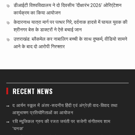
डीआईटी विश्वविद्यालय ने दो दिवसीय ‘दीक्षारंभ 2026’ ओरिएंटेशन
कार्यक्रम का किया आयोजन
केदारनाथ यात्रा मार्ग पर पत्थर गिरे, दर्दनाक हादसे में घायल युवक की
श्रीनगर बेस के डाक्टरों ने ऐसे बचाई जान
उत्तराखंड: ब्लैकमेल कर नाबालिग बच्ची के साथ दुष्कर्म, वीडियो सामने
आने के बाद दो आरोपी गिरफ्तार
RECENT NEWS
द आर्यन स्कूल में अंतर-सदनीय हिंदी एवं अंग्रेज़ी वाद-विवाद तथा
आशुभाषण प्रतियोगिताओं का आयोजन
रवि म्यूजिकल ग्रुप की रजत जयंती पर सजेगी संगीतमय शाम
‘घनक’