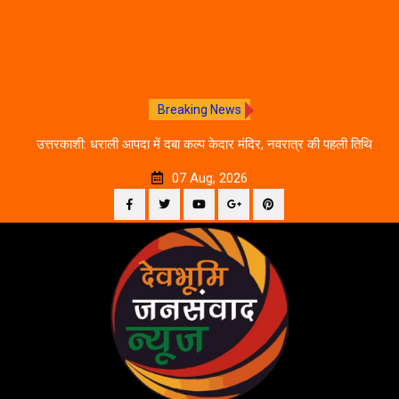
Breaking News
चलने
उत्तरकाशी: धराली आपदा में दबा कल्प केदार मंदिर, नवरात्र की पहली तिथि
द
से शुरू होगी प्राचीन धरोहर की खोज
07 Aug, 2026
Facebook
Twitter
YouTube
Plus
Pinterest
Skip
Google
to
content