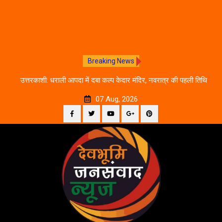
Breaking News
चलने
उत्तरकाशी: धराली आपदा में दबा कल्प केदार मंदिर, नवरात्र की पहली तिथि
द
से शुरू होगी प्राचीन धरोहर की खोज
07 Aug, 2026
Facebook
Twitter
YouTube
Plus
Pinterest
Skip
Google
to
content