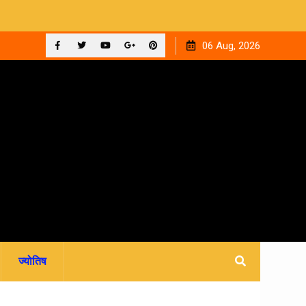
ी कहानी
देहरादून: मां ने 15 वर्षीय बेटी का किया सौदा, अपहरण की झूठी कहानी
06 Aug, 2026
रची.. 4 आरोपी गिरफ्तार
Facebook
Twitter
YouTube
Plus
Pinterest
Google
ज्योतिष