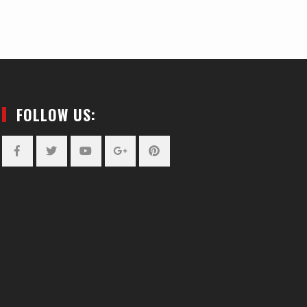
FOLLOW US:
Facebook
Twitter
YouTube
Plus
Pinterest
Google