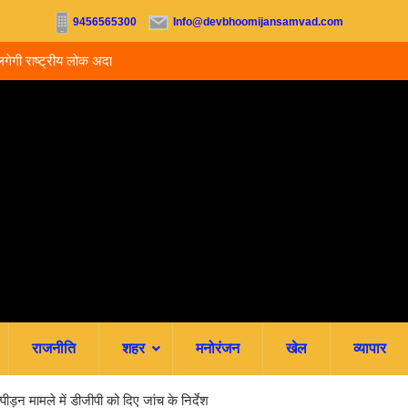
9456565300
Info@devbhoomijansamvad.com
राष्ट्रीय लोक अदालत,
देहरादून: मां ने 15 वर्षीय बेटी का किया सौदा, अपहरण की झूठ
रची.. 4 आरोपी गिरफ्तार
राजनीति
शहर
मनोरंजन
खेल
व्यापार
उत्पीड़न मामले में डीजीपी को दिए जांच के निर्देश