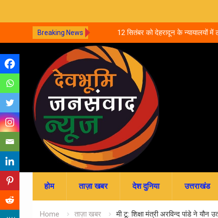
प्रधानाध्यापकों का नहीं हुआ
12 सितंबर को देहरादून के न्यायालयों में लगेगी 
Breaking News
ोन्नति अटकी
आपसी सहमति से होगा मुकदमों का निस्तारण
Skip
to
content
होम
ताज़ा खबर
देश दुनिया
उत्तराखंड
Home
ताज़ा खबर
मी टू: शिक्षा मंत्री अरविन्द पांडे ने यौन 