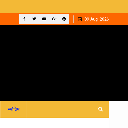
ाइन फीस
रवि म्यूजिकल ग्रुप की रजत जयंती पर सजेगी संगीतमय शाम ‘घनक’
09 Aug, 2026
Facebook
Twitter
YouTube
Plus
Pinterest
Google
ज्योतिष