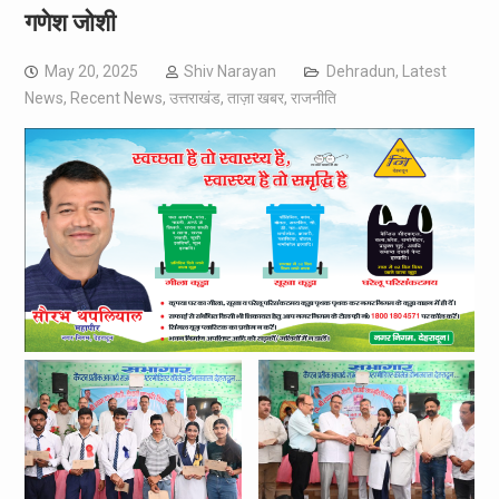
गणेश जोशी
May 20, 2025
Shiv Narayan
Dehradun
,
Latest
News
,
Recent News
,
उत्तराखंड
,
ताज़ा खबर
,
राजनीति