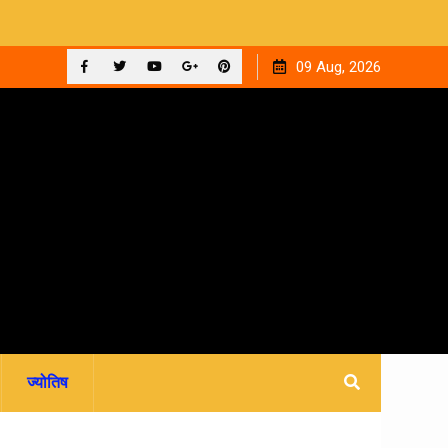
ाइन फीस
रवि म्यूजिकल ग्रुप की रजत जयंती पर सजेगी संगीतमय शाम ‘घनक’
09 Aug, 2026
Facebook
Twitter
YouTube
Plus
Pinterest
Google
ज्योतिष