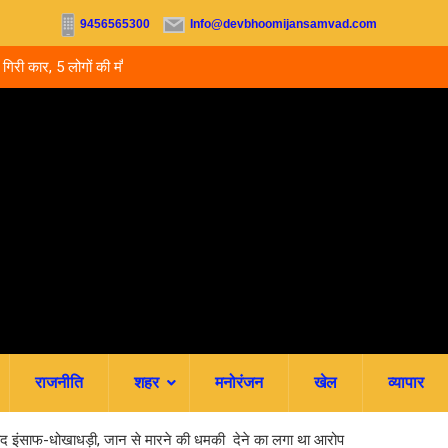
9456565300
Info@devbhoomijansamvad.com
ों की मौत.. घायल बच्चे
उत्तराखंड में नर्सिंग-पैरामेडिकल दाखिले शुरू, आज से ऑनल
जमा; जानें पूरी काउंसलिंग शेड्यूल
राजनीति
शहर
मनोरंजन
खेल
व्यापार
’ बाद इंसाफ-धोखाधड़ी, जान से मारने की धमकी देने का लगा था आरोप