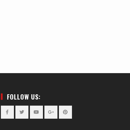
FOLLOW US:
Facebook
Twitter
YouTube
Plus
Pinterest
Google