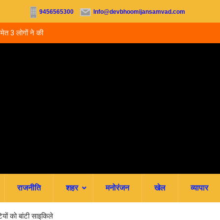
9456565300
Info@devbhoomijansamvad.com
 3 लोगों ने की
उत्तराखंड: 5 साल बाद भी हाईस्कूल प्रधानाध्यापकों का नहीं ह
स्थायीकरण, 3500 शिक्षकों की पदोन्नति अटकी
राजनीति
शहर
मनोरंजन
खेल
व्यापार
यों को बांटी साइकिले