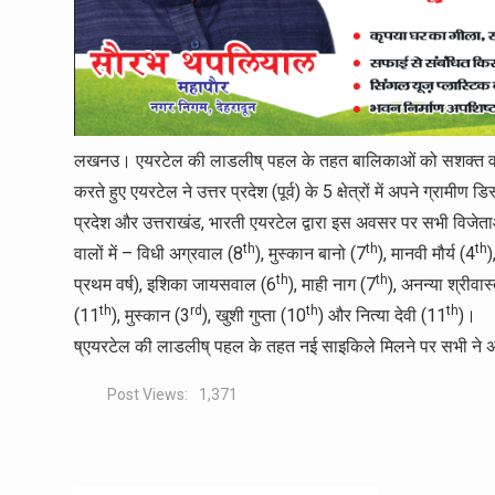
लखनउ। एयरटेल की लाडलीष् पहल के तहत बालिकाओं को सशक्त व सक्षम
करते हुए एयरटेल ने उत्तर प्रदेश (पूर्व) के 5 क्षेत्रों में अपने ग्रामीण
प्रदेश और उत्तराखंड, भारती एयरटेल द्वारा इस अवसर पर सभी विजेता
th
th
th
वालों में – विधी अग्रवाल (8
), मुस्कान बानो (7
), मानवी मौर्य (4
)
th
th
प्रथम वर्ष), इशिका जायसवाल (6
), माही नाग (7
), अनन्या श्रीवास
th
rd
th
th
(11
), मुस्कान (3
), खुशी गुप्ता (10
) और नित्या देवी (11
)।
ष्एयरटेल की लाडलीष् पहल के तहत नई साइकिले मिलने पर सभी ने 
Post Views:
1,371