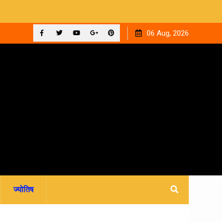
ुआ
12 सितंबर को देहरादून के न्यायालयों में लगेगी राष्ट्रीय लोक अदालत,
06 Aug, 2026
आपसी सहमति से होगा मुकदमों का निस्तारण
Facebook
Twitter
YouTube
Plus
Pinterest
Google
ज्योतिष