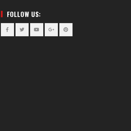
FOLLOW US:
Facebook
Twitter
YouTube
Plus
Pinterest
Google