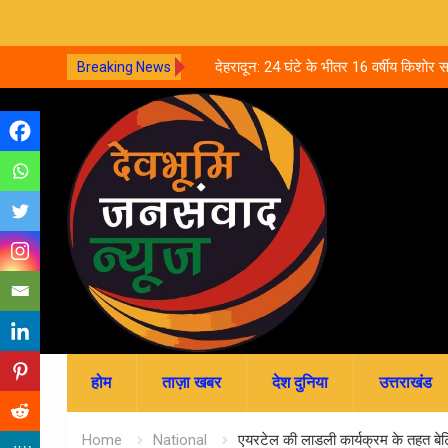
्प केदार मंदिर, नवरात्र की पहली
देहरादून: 24 घंटे के भीतर 16 वर्षीय किशोर समेत
Breaking News
 की खोज
आत्महत्या, पुलिस जांच में जुटी
Skip
to
content
होम
ताज़ा खबर
देश दुनिया
उत्तराखंड
Home
National
एयरटेल की लाडली कार्यक्रम के तहत बेटि