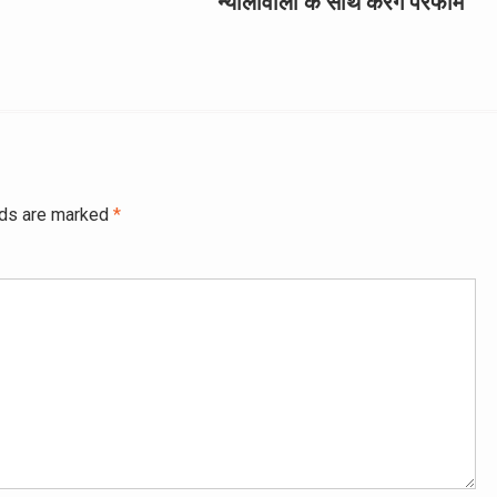
न्योलीवाला के साथ करेंगे परफॉर्म
lds are marked
*