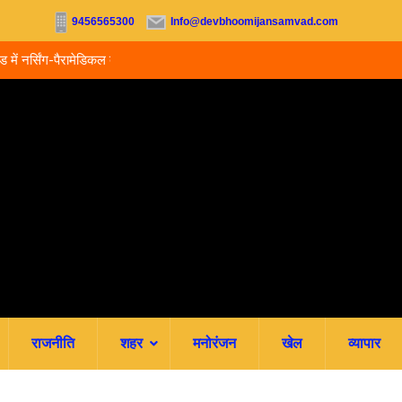
9456565300
Info@devbhoomijansamvad.com
ू, आज से ऑनलाइन फीस
रवि म्यूजिकल ग्रुप की रजत जयंती पर सजेगी संगीतमय शाम
राजनीति
शहर
मनोरंजन
खेल
व्यापार