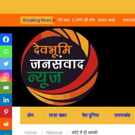
री कार, 5 लोगों की मौत.. घायल बच्चे
उत्तराखंड में नर्सिंग-पैरामेडिकल दाखिले शुर
Breaking News
जमा; जानें पूरी काउंसलिंग शेड्यूल
Skip
to
content
होम
ताज़ा खबर
देश दुनिया
उत्तराखंड
Home
National
कोर्ट में दी धमकी