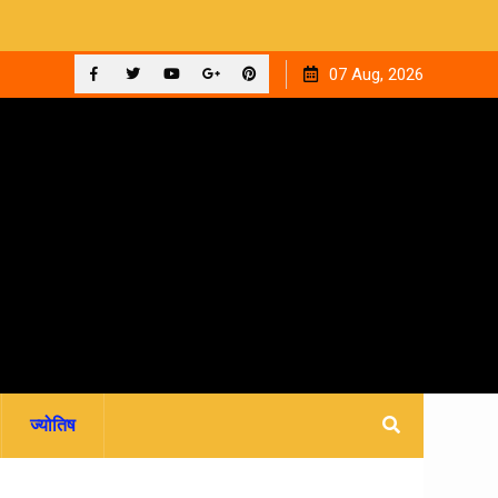
 ‘घनक’
देहरादून को मिला अपना वेलनेस घर, नवितल्या वेलनेस स्टूडियो का भव्य
07 Aug, 2026
उद्घाटन, उत्तराखंड में पहली बार श्री श्री वेलबीइंग का आगमन
Facebook
Twitter
YouTube
Plus
Pinterest
Google
ज्योतिष