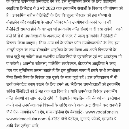
के प्रीपेड उपभोक्ता कनेक्टेड बने रहें, इसे सुनिश्चित करने के लिए वोडाफ़ोन
आइडिया लिमिटेड ने 3 मई 2020 तक इनकमिंग सेवाओं के विस्तार की घोषणा की
है। इनकमिंग सर्विस वैलिडिटी के लिए निःशुल्क विस्तार की इस घोषणा से
वोडाफ़ोन और आइडिया के लाखों फीचर फोन उपयोगकर्ता अपने प्लान की
वैलिडिटी समाप्त होने के बावजूद भी इनकमिंग काॅल सेवाएं जारी रख सकेंगे। आने
वाले दिनों में उपभोक्ताओं के अकाउन्ट में जल्द से जल्द इनकमिंग वैलिडिटी में
विस्तार किया जाएगा। निम्न आय वर्ग के फीचर फोन उपयोगकर्ताओं के लिए इस
अनूठी पहल के साथ वोडाफ़ोन आइडिया के उपभोक्ता अब अपने प्रियजनों के
साथ जुड़े रह सकेंगे तथा स्थानीय अधिकारियों से प्रासंगिक एवं नए अपडेट्स भी
पा सकेंगे। अवनीश खोसला, मार्केटिंग डायरेक्टर, वोडाफ़ोन आइडिया ने कहा,
‘‘हम यह सुनिश्चित करना चाहते हैं कि इस मुश्किल समय में हमारे सभी उपभोक्ता
बिना किसी चिंता के निरंतर एक दूसरे के साथ जुड़े रहें। इस लाॅकडाउन में भी
उन्हें कनेक्टेड बनाए रखने के लिए हमने 90 मिलियन उपभोक्ताओं की इनकमिंग
सर्विस वैलिडिटी को 3 मई तक बढ़ा दिया है। यानि उपभोक्ता निरंतर इनकर्मिंग
काॅल सेवाओं का लाभ उठाते रहेंगे।’’ वोडाफ़ोन आइडिया की सेवाओं का इस्तेमाल
करने वाले उपभोक्ता कई विकल्पों के ज़रिए अपने अकाउन्ट रीचार्ज कर सकते हैं
जैसे ऐप- मायवोडाफ़ोन ऐप, मायआइडिया ऐप वेबसाईट- www.vodafone.in,
www.ideacellular.com ई-वाॅलेट जैसे पेटीएम, गूगलपे, फोनपे, एमज़ाॅन पे
आदि बैंक एटीएम आदि